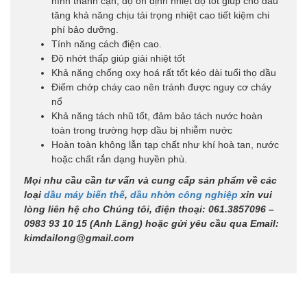
hình thành cặn, độ ổn định nhiệt độ tốt giúp cho dầu
tăng khả năng chịu tải trọng nhiệt cao tiết kiệm chi
phí bảo dưỡng.
Tính năng cách điện cao.
Độ nhớt thấp giúp giải nhiệt tốt
Khả năng chống oxy hoá rất tốt kéo dài tuổi thọ dầu
Điểm chớp cháy cao nên tránh được nguy cơ cháy
nổ
Khả năng tách nhũ tốt, đảm bảo tách nước hoàn
toàn trong trường hợp dầu bị nhiễm nước
Hoàn toàn không lẫn tạp chất như khí hoà tan, nước
hoặc chất rắn dạng huyền phù.
Mọi nhu cầu cần tư vấn và cung cấp sản phẩm về các
loại
dầu máy biến thế
,
dầu nhờn công nghiệp
xin vui
lòng liên hệ cho Chúng tôi, điện thoại: 061.3857096 –
0983 93 10 15 (Anh Lăng) hoặc gửi yêu cầu qua Email:
kimdailong@gmail.com