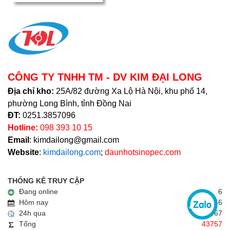
CÔNG TY TNHH TM - DV KIM ĐẠI LONG
Địa chỉ kho:
25A/82 đường Xa Lộ Hà Nội, khu phố 14,
phường Long Bình, tỉnh Đồng Nai
ĐT:
0251.3857096
Hotline:
098 393 10 15
Email
: kimdailong@gmail.com
Website
:
kimdailong.com
;
daunhotsinopec.com
THỐNG KÊ TRUY CẬP
Đang online
6
Hôm nay
56
24h qua
67
Tổng
43757