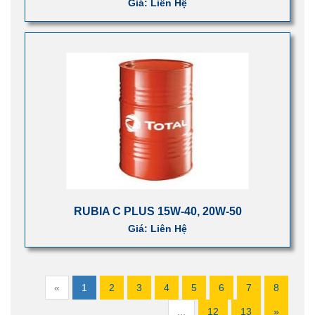
Giá: Liên Hệ
RUBIA C PLUS 15W-40, 20W-50
Giá: Liên Hệ
«
1
2
3
4
5
6
7
8
...
12
13
»