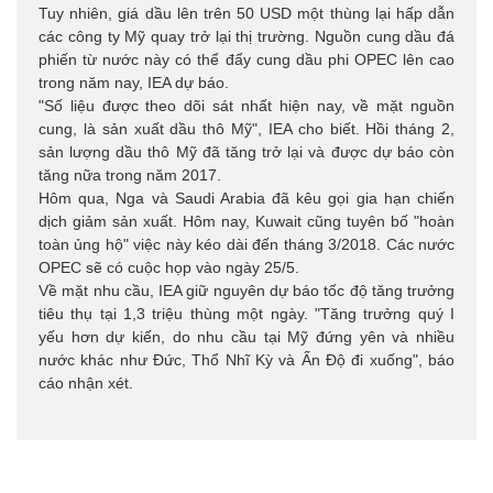
Tuy nhiên, giá dầu lên trên 50 USD một thùng lại hấp dẫn
các công ty Mỹ quay trở lại thị trường. Nguồn cung dầu đá
phiến từ nước này có thể đẩy cung dầu phi OPEC lên cao
trong năm nay, IEA dự báo.
"Số liệu được theo dõi sát nhất hiện nay, về mặt nguồn
cung, là sản xuất dầu thô Mỹ", IEA cho biết. Hồi tháng 2,
sản lượng dầu thô Mỹ đã tăng trở lại và được dự báo còn
tăng nữa trong năm 2017.
Hôm qua, Nga và Saudi Arabia đã kêu gọi gia hạn chiến
dịch giảm sản xuất. Hôm nay, Kuwait cũng tuyên bố "hoàn
toàn ủng hộ" việc này kéo dài đến tháng 3/2018. Các nước
OPEC sẽ có cuộc họp vào ngày 25/5.
Về mặt nhu cầu, IEA giữ nguyên dự báo tốc độ tăng trưởng
tiêu thụ tại 1,3 triệu thùng một ngày. "Tăng trưởng quý I
yếu hơn dự kiến, do nhu cầu tại Mỹ đứng yên và nhiều
nước khác như Đức, Thổ Nhĩ Kỳ và Ấn Độ đi xuống", báo
cáo nhận xét.