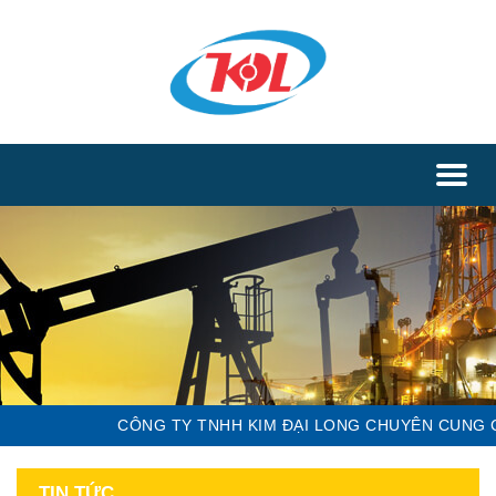
Toggl
naviga
CÔNG TY TNHH KIM ĐẠI LONG CHUYÊN CUNG CẤP C
TIN TỨC