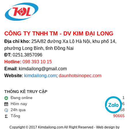
CÔNG TY TNHH TM - DV KIM ĐẠI LONG
Địa chỉ kho:
25A/82 đường Xa Lộ Hà Nội, khu phố 14,
phường Long Bình, tỉnh Đồng Nai
ĐT:
0251.3857096
Hotline:
098 393 10 15
Email
: kimdailong@gmail.com
Website
:
kimdailong.com
;
daunhotsinopec.com
THỐNG KÊ TRUY CẬP
Đang online
1
Hôm nay
96
24h qua
58
Tổng
90665
Copyright © 2017 Kimdailong.com All Right Reserved - Web design by