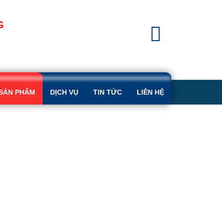
G
SẢN PHẨM
DỊCH VỤ
TIN TỨC
LIÊN HỆ