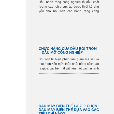
Dầu bánh răng công nghiệp là dầu chất
lượng cao, chịu cực áp được thiết kế chủ
yếu cho bôi trơn các bánh răng công
nghiệp chịu tải trọng nặng. Đặc tính chống
ma sát và khả năng chịu tải nặng của dầu
kết hợp để đem lại tính năng tối ưu ở các
bánh răng
​CHỨC NĂNG CỦA DẦU BÔI TRƠN
– DẦU MỠ CÔNG NGHIỆP
Bôi trơn là biện pháp làm giảm ma sát và
mài mòn đến mức thấp nhất bằng cách tạo
ra giữa các bề mặt vật liệu một cách nhanh
chóng một khi được sử dụng hợp lí. Hầu
hết các chất bôi trơn ở dạng lỏng.
DẦU MÁY BIẾN THẾ LÀ GÌ? CHỌN
DẦU MÁY BIẾN THẾ DỰA VÀO CÁC
TIÊU CHÍ NÀO?