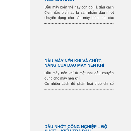
Dầu máy biến thế hay còn gọi là dầu cách
điện, dầu biến áp là sản phẩm dầu nhớt
chuyên dụng cho các máy biến thế, các
biến trở và các máy cắt điện được pha chế
từ dầu gốc khoáng hoặc gốc tổng hợp chất
lượng cao...
DẦU MÁY NÉN KHÍ VÀ CHỨC
NĂNG CỦA DẦU MÁY NÉN KHÍ
Dầu máy nén khí là một loại dầu chuyên
dụng cho máy nén khí.
Có nhiều cách để phân loại theo chỉ số
nhớt hay các tiêu chuẩn, phụ gia…Về căn
bản dầu công nghiệp được phân làm hai
loại tùy vào gốc chi
DẦU NHỚT CÔNG NGHIỆP – ĐỘ