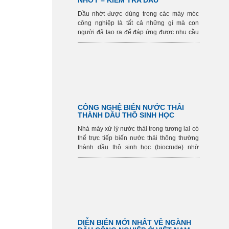
NHỚT – KIỂM TRA DẦU
Dầu nhớt
được dùng trong các máy móc
công nghiệp là tất cả những gì mà con
người đã tạo ra để đáp ứng được nhu cầu
linh hoạt và hoạt đông một cách trơn tru
cho các loại máy móc công nghiệp, làm
nên một nên công nghiệp vững mạnh nhất.
CÔNG NGHỆ BIẾN NƯỚC THẢI
THÀNH DẦU THÔ SINH HỌC
Nhà máy xử lý nước thải trong tương lai có
thể trực tiếp biến nước thải thông thường
thành dầu thô sinh học (biocrude) nhờ
nghiên cứu của Phòng Thí nghiệm Quốc
gia Tây Bắc Thái Bình Dương
DIỄN BIẾN MỚI NHẤT VỀ NGÀNH