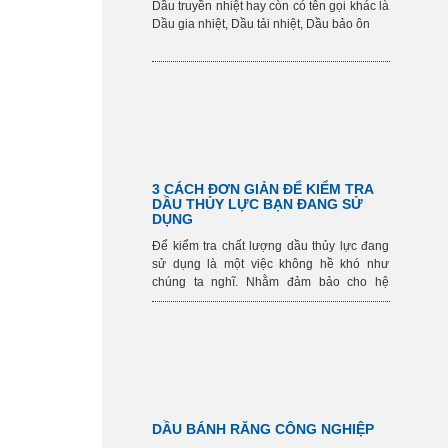
Dầu truyền nhiệt hay còn có tên gọi khác là
Dầu gia nhiệt, Dầu tải nhiệt, Dầu bảo ôn
3 CÁCH ĐƠN GIẢN ĐỂ KIỂM TRA
DẦU THỦY LỰC BẠN ĐANG SỬ
DỤNG
Để kiểm tra chất lượng dầu thủy lực đang
sử dụng là một việc không hề khó như
chúng ta nghĩ. Nhằm đảm bảo cho hệ
thống máy móc doanh nghiệp bạn hoạt
động ổn định, bền lâu và hiệu quả chúng ta
cần thường xuyên kiểm tra chất&
​DẦU BÁNH RĂNG CÔNG NGHIỆP