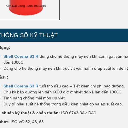
THÔNG SỐ KỸ THUẬT
dụng:
Shell Corena S3 R
dùng cho hệ thống máy nén khí cánh gạt vận hàn
đến 1000C.
Dùng cho hệ thống máy nén khí trục vít vận hành ở áp suất lên đến 
ích
:
Shell Corena S3 R
tuổi thọ dầu cao – Tiết kiệm chi phí bảo dưỡng.
Chu kỳ bảo dưỡng lên đến 6000 giờ ở nhiệt độ xả lên đến 1000C.
Tính năng chống mài mòn ưu việt.
Duy trì hiệu suất hệ thống trong điều kiện nhiệt độ và áp suất cao.
u chuẩn kỹ thuật & chấp thuận:
ISO 6743-3A-: DAJ
nhớt:
ISO VG 32, 46, 68