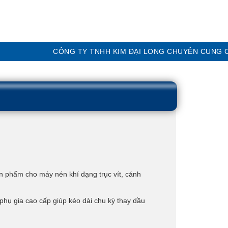
CÔNG TY TNHH KIM ĐẠI LONG CHUYÊN CUNG CẤP CÁC
 phẩm cho máy nén khí dạng trục vít, cánh
phụ gia cao cấp giúp kéo dài chu kỳ thay dầu