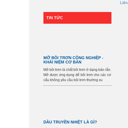
Liên
TIN TỨC
MỠ BÔI TRƠN CÔNG NGHIỆP -
KHÁI NIỆM CƠ BẢN
Mỡ bôi trơn là chất bôi trơn ở dạng bán rắn.
Mỡ được ứng dụng để bôi trơn cho các cơ
cấu không yêu cầu bôi trơn thường xu
DẦU TRUYỀN NHIỆT LÀ GÌ?