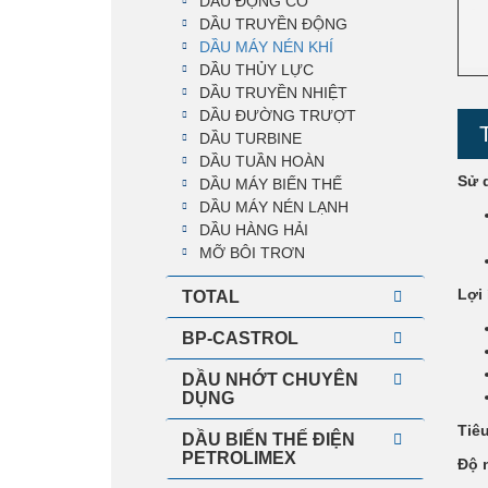
DẦU ĐỘNG CƠ
DẦU TRUYỀN ĐỘNG
DẦU MÁY NÉN KHÍ
DẦU THỦY LỰC
DẦU TRUYỀN NHIỆT
DẦU ĐƯỜNG TRƯỢT
DẦU TURBINE
DẦU TUẦN HOÀN
Sử 
DẦU MÁY BIẾN THẾ
DẦU MÁY NÉN LẠNH
DẦU HÀNG HẢI
MỠ BÔI TRƠN
Lợi 
TOTAL
BP-CASTROL
DẦU NHỚT CHUYÊN
DỤNG
Tiê
DẦU BIẾN THẾ ĐIỆN
PETROLIMEX
Độ 