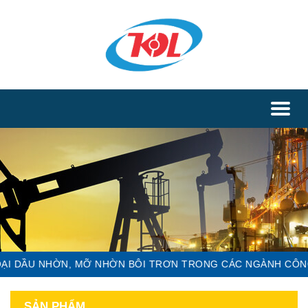
Toggl
naviga
 DẦU NHỜN, MỠ NHỜN BÔI TRƠN TRONG CÁC NGÀNH CÔNG NG
SẢN PHẨM