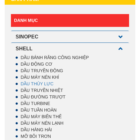
DANH MỤC
SINOPEC
SHELL
DẦU BÁNH RĂNG CÔNG NGHIỆP
DẦU ĐỘNG CƠ
DẦU TRUYỀN ĐỘNG
DẦU MÁY NÉN KHÍ
DẦU THỦY LỰC
DẦU TRUYỀN NHIỆT
DẦU ĐƯỜNG TRƯỢT
DẦU TURBINE
DẦU TUẦN HOÀN
DẦU MÁY BIẾN THẾ
DẦU MÁY NÉN LẠNH
DẦU HÀNG HẢI
MỠ BÔI TRƠN