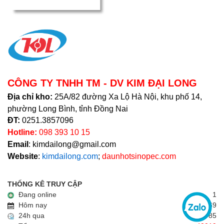
CÔNG TY TNHH TM - DV KIM ĐẠI LONG
Địa chỉ kho:
25A/82 đường Xa Lộ Hà Nội, khu phố 14,
phường Long Bình, tỉnh Đồng Nai
ĐT:
0251.3857096
Hotline:
098 393 10 15
Email
: kimdailong@gmail.com
Website
:
kimdailong.com
;
daunhotsinopec.com
THỐNG KÊ TRUY CẬP
Đang online
1
Hôm nay
69
24h qua
85